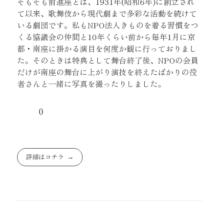
そもそも前進座とは、1931年(昭和6年)に創立され
て以来、歌舞伎から現代劇まで多彩な活動を続けて
いる劇団です。私もNPO法人きものを着る習慣をつ
くる協議会の仲間と10年くらい前から毎年1月に京
都・南座に掛かる演目を何度か観に行っておりまし
た。そのときは特典として舞台終了後、NPOの会員
だけが南座の舞台に上がり演技を終えたばかりの役
者さんと一緒に写真を撮ったりしました。
0
詳細はコチラ