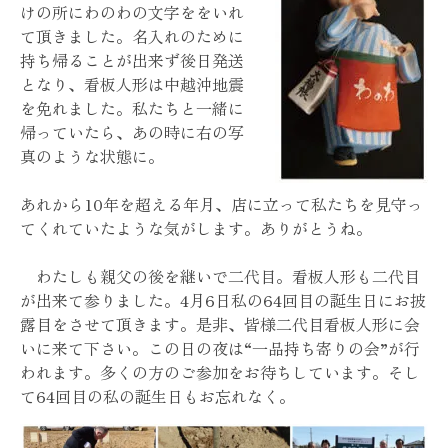
けの所にわのわの文字ををいれ
て頂きました。名入れのために
持ち帰ることが出来ず後日発送
となり、看板人形は中越沖地震
を免れました。私たちと一緒に
帰っていたら、あの時に右の写
真のような状態に。
あれから10年を超える年月、店に立って私たちを見守っ
てくれていたような気がします。ありがとうね。
わたしも親父の後を継いで二代目。看板人形も二代目
が出来て参りました。4月6日私の64回目の誕生日にお披
露目をさせて頂きます。是非、皆様二代目看板人形に会
いに来て下さい。この日の夜は“一品持ち寄りの会”が行
われます。多くの方のご参加をお待ちしています。そし
て64回目の私の誕生日もお忘れなく。