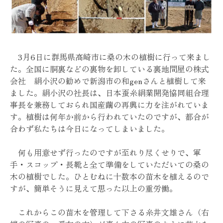
3月6日に群馬県高崎市に桑の木の植樹に行って来まし
た。全国に胴裏などの裏物を卸している裏地問屋の株式
会社 絹小沢の勧めで新潟市の和genさんと植樹して来
ました。絹小沢の社長は、日本蚕糸絹業開発協同組合理
事長を兼務しておられ国産繭の再興に力を注がれていま
す。植樹は何年か前から行われていたのですが、都合が
合わず私たちは今日になってしまいました。
何も用意せず行ったのですが至れり尽くせりで、軍
手・スコップ・長靴と全て準備をしていただいての桑の
木の植樹でした。ひとむねに十数本の苗木を植えるので
すが、簡単そうに見えて思った以上の重労働。
これからこの苗木を管理して下さる糸井文雄さん（右