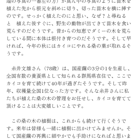
端の写真の一番左の方）が真ん中の写真のように苗木を
植えた先から根元を斜めに切り、切った苗木を横に挿す
のです。せっかく植えたのにと思い、なぜ？と尋ねる
と 植えた後すぐに、野生の動物が出てきて苗木を食い
荒らすのだそうです。昔からの知恵でダミーの木を荒ら
している間に本体は根付き育つのだそうです。そして早
ければ、今年の秋にはカイコにやれる桑の葉が取れるそ
うです。
糸井文雄さん（78歳）は、国産繭の3分の1を生産し、
全国有数の養蚕県として知られる群馬県在住で、ここで
カイコを育て続けて40年が過ぎたそうです。そして昨
年、収穫量全国1位なった方です。そんな糸井さんに私
たちが植えた桑の木の管理をお任せし、カイコを育てて
頂けることは大変嬉しいことです。
この桑の木の植樹は、これからも続けて行くそうで
す。来年は皆様も一緒に植樹に出かけてみませんか。そ
して国産繭の再興に細やかでも手助けになればと思いま