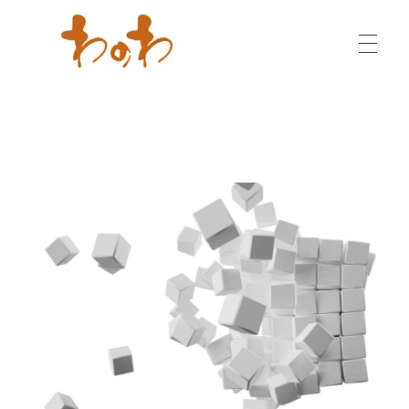
わのわ - 小千谷縮（おぢやちぢみ）専門店
越後の織物・染物も各種取り扱っております。