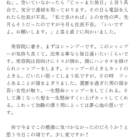
ね」、空いていなかったら「じゃ～また後日」と言う具
合で、気分で連絡を取っております。その日も電話を入
れたら社長が不在。「私で良ければ」との女性の声、先
月もそうだったのですが今月も社長不在。「いいです
よ。お願いします。」と答え直ぐに向かいました。
美容院に着き、まずはシャンプーです。このシャンプ
ーが気持ち良くて、出来る事なら毎日通いたいくらいで
す。美容院は仰向けにイスが倒れ、顔にハンカチを掛け
られシャンプーをします。シャンプーのときもカットの
ときも、だいたい眠ってしまう私ですが、その時 フッ
とあることが頭をよぎりました。還暦を過ぎた男の頭を
若い女性が触り、一生懸命シャンプーをしてくれる。そ
して薄くなった髪を一生懸命すくい上げカットしてくれ
る。これって加齢の漂う男にとっては夢心地の思いで
す。
何で今までこの感激に気づかなかったのだろうか？と
思う今日この頃です。少し変ですか？