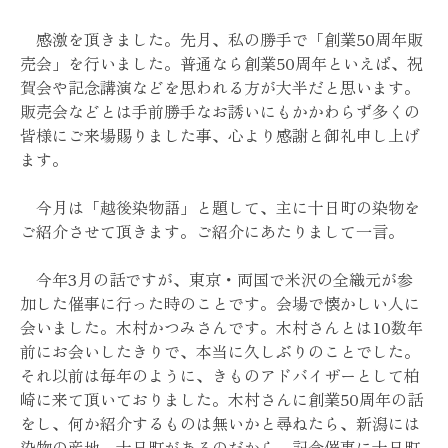
感激を頂きました。先月、私の勝手で「創業50周年販
売会」を行いました。普通なら創業50周年といえば、祝
賀会や記念講演などを思われる方が大半だと思います。
販売会などとは手前勝手なお誘いにもかかわらず多くの
皆様にご来場賜りました事、心より感謝と御礼申し上げ
ます。
今月は「越後染物語」と題して、主に十日町の染物を
ご紹介させて頂きます。ご紹介にあたりまして一言。
今年3月の話ですが、東京・両国で米沢の全織元が参
加した催事に行った時のことです。会場で懐かしい人に
会いました。木村かつみさんです。木村さんとは10数年
前にお会いしたきりで、本当に久しぶりのことでした。
それ以前は毎年のように、きものアドバイザーとして柏
崎に来て頂いておりました。木村さんに創業50周年の話
をし、何か紹介するものは無いかと尋ねたら、新潟には
染物の産地、十日町があるのだから、記念催事に十日町