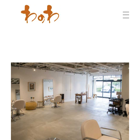
わのわ - 小千谷縮（おぢやちぢみ）専門店
越後の織物・染物も各種取り扱っております。