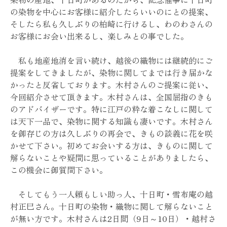
の染物を中心にお客様に紹介したらいいのにとの提案、
そしたら私も久しぶりの柏崎に行けるし、わのわさんの
お客様にお会い出来るし、楽しみとの事でした。
私も地産地消を言い続け、越後の織物には継続的にご
提案をしてきましたが、染物に関してまでは行き届かな
かったと反省しております。木村さんのご提案に従い、
今回紹介させて頂きます。木村さんは、全国屈指のきも
のアドバイザーです。特に江戸の粋な着こなしに関して
は天下一品で、染物に関する知識も凄いです。木村さん
を御存じの方は久しぶりの再会で、きもの談義に花を咲
かせて下さい。初めてお会いする方は、きものに関して
解らないことや疑問に思っていることがありましたら、
この機会に御質問下さい。
そしてもう一人頼もしい助っ人、十日町・雪布庵の越
村正巳さん。十日町の染物・織物に関して解らないこと
が無い方です。木村さんは2日間（9日～10日）・越村さ