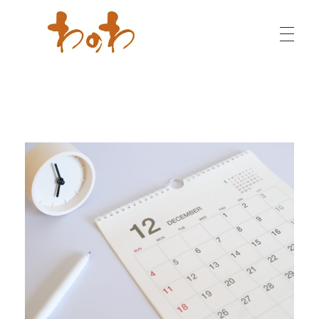
わのわ - 小千谷縮（おぢやちぢみ）専門店
越後の織物・染物も各種取り扱っております。