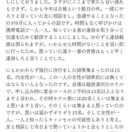
しにしておりました。さすがにここまで来たら言い逃れ
もできず、しかも今年は古稀という節目の年。一緒にや
ろうと言っていた友に相談をし、急遽やることとなった
のが9月に入ってからの話です。時間もなく呼びかけは
携帯電話で一人一人、知っている者が連絡を取り合って
伝達を広めて勧誘することにしました。おのずと連絡範
囲は限られますが、いかんせん時間がないことを言い訳
に行ったため、思っていた通り一番の苦情はもっと早く
連絡しろと言うことでした。
にもかかわらず強行に決行をした結果集まったのは15
名、内女性が一人。この一人の女性が結果的には無くて
はならない人となったのです。会場は越後湯沢のホテル
で、申し込み時に宴会コースのご予約は15名以上となり
ますと言われ、その時ホテル側には20名くらいは集まる
と思いますと言い、そのくらいは集まると思っていたの
ですが、思いは届かずギリギリ15名。そして女性が一
人。一人と知ったらキャンセルの可能性もありと考え、
友と相談して当日まで黙っていようかと企もうとしたの