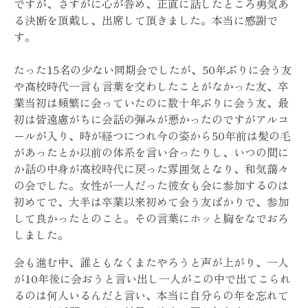
ですが、さすがに心が咎め、正直に話したところ勇気あ
る決断を頂戴し、出席して頂きました。本当に感謝で
す。
たった15名の少ない同期会でしたが、50年ぶりに会う友
や高校時代一言も言葉を交わしたことがなかった友、卒
業当初は頻繁に会っていたのに数十年ぶりに会う友、最
初は皆遠慮がちに会話の弾みが悪かったのですがアルコ
ールが入り、時が経つにつれ今の姿から50年前は髪の毛
があったとか以前の体系を言い合ったりし、いつの間に
か話の中身が高校時代に戻った雰囲気となり、和気藹々
の会でした。女性が一人だった彼女も会に参加するのは
初めてで、大半は卒業以来初めて会う友ばかりで、参加
して良かったとのこと。その言葉にホッと胸をなでおろ
しました。
会も進む中、誰ともなくまたやろうと声が上がり、一人
が10年後に会おうと言い出し一人がこの中で出てこられ
るのは何人いるんだと言い、本当に自分らの年を忘れて