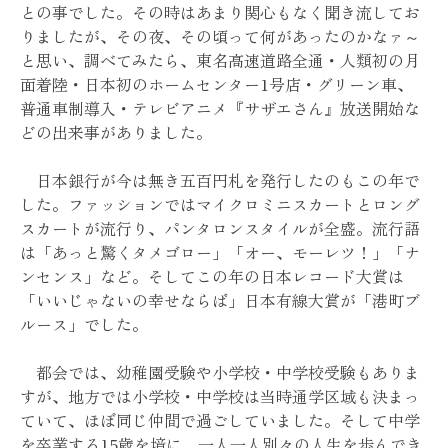
との事でした。その時はあまり関心もなく聞き流してお
りましたが、その夜、その頃って何があったのかなァ～
と思い、調べてみたら、東名高速道路全通・人類初の月
面着陸・日本初のホームセンター1号店・グリーン車、
普通車制導入・テレビアニメ『サザエさん』放送開始な
どの出来事がありました。
日本銀行が今は無き五百円札を発行したのもこの年で
した。ファッションではマイクロミニスカートとロング
スカートが流行り、パンタロンスタイルが全盛。流行語
は「あっと驚くタメゴロー」「オー、モーレツ！」「ナ
ンセンス」など。そしてこの年の日本レコード大賞は
「いいじゃないの幸せならば」日本有線大賞が「港町ブ
ルース」でした。
都会では、幼稚園受験や小学校・中学校受験もありま
すが、地方では小学校・中学校は当時通学区域も決まっ
ていて、ほぼ同じ仲間で過ごしていました。そして中学
を卒業する15歳を境に、一人一人別々の人生を歩んでき