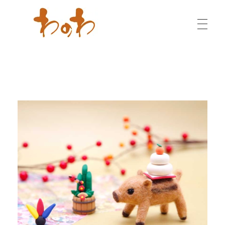
わのわ - 小千谷縮（おぢやちぢみ）専門店
越後の織物・染物も各種取り扱っております。